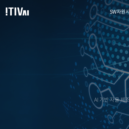
SW자원
SW자원사용량검증센터
AI
SW 자원 사용량
아이티
자원사용량
AI 
Timing
AI 기반 자율 
Stack
용접 X
미세 표
SW 신뢰성
열화상 