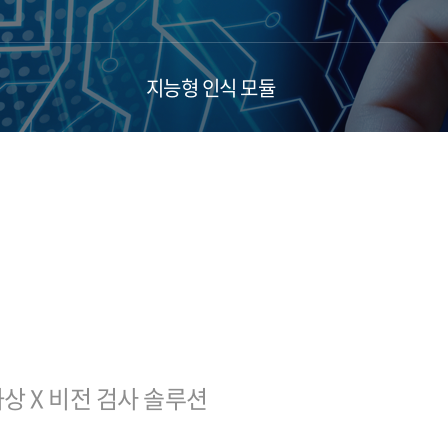
지능형 ​인식 모듈
상 X 비전 검사 솔루션​