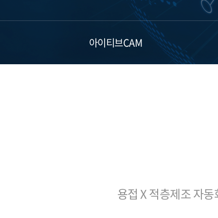
단위테스트
지능형
코드커버리지
아이티브CAM​
통합테스트
LMI 3
검증 솔루션
T1
SIREN
용접 X 적층제조 자동