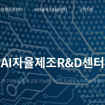
사용량검증센터
AI자율제조R&D센터
고객지원
자율제조R&D센터
고객지원
AI자율제조R&D센터
브CAM
제품/교육문의
공정 자동화 솔루션
원격지원
제조 연구개발을 통해 공정 지능화 기반의 차세대 스마트 제조 플
 적층제조 자동화 솔루션
교육신청
면 검사 솔루션
X 비전 검사 솔루션