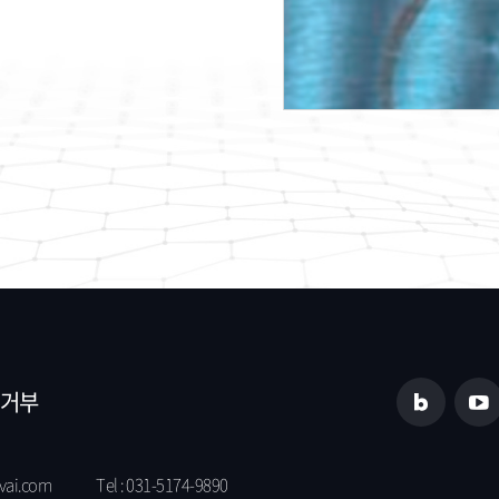
거부
vai.com
Tel :
031-5174-9890