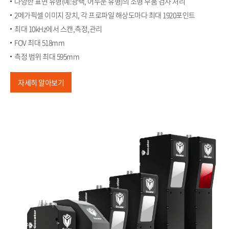
다양한 표면 유형(예:광택, 어두운 유형)의 소형 부품 검사 처리​
2메가픽셀 이미지 장치, 각 프로파일 해상도마다 최대 1920포인트​
최대 10kHz에서 스캔,측정,관리​
FOV 최대 518mm​
측정 범위 최대 595mm
자세히 알아보기