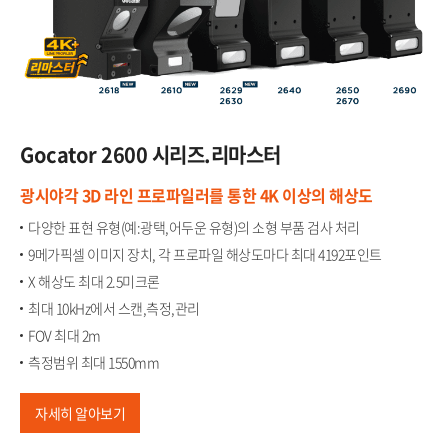
Gocator​
2600 시리즈.리마스터
광시야각 3D 라인 프로파일러를 통한 4K 이상의 해상도
다양한 표현 유형(예:광택,어두운 유형)의 소형 부품 검사 처리​
9메가픽셀 이미지 장치, 각 프로파일 해상도마다 최대 4192포인트​
X 해상도 최대 2.5미크론​
최대 10kHz에서 스캔,측정,관리​
FOV 최대 2m​
측정범위 최대 1550mm
자세히 알아보기