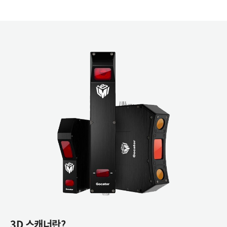
3D 스캐너란?